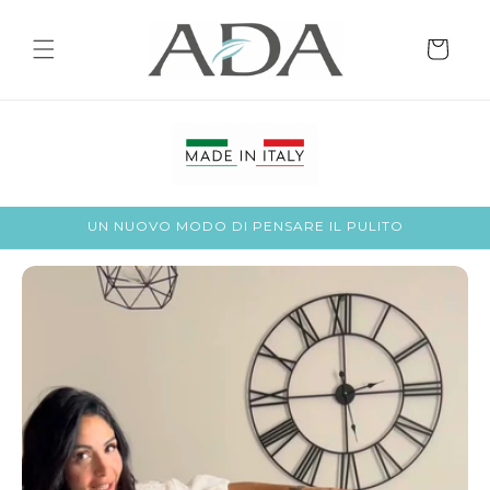
Vai
direttamente
ai contenuti
Carrello
UN NUOVO MODO DI PENSARE IL PULITO